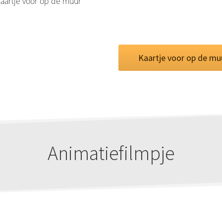
kaartje voor op de muur
Kaartje voor op de mu
Animatiefilmpje