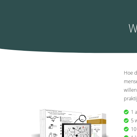
W
Hoe di
mense
willen
prakti
1 
5 
10