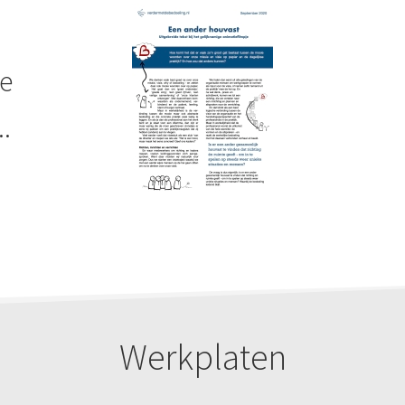
ie
..
Werkplaten